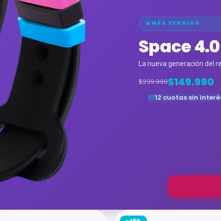
MÁS VENDIDO
Space 4.0
La nueva generación del r
$149.990
$239.990
12 cuotas sin interé
-46%